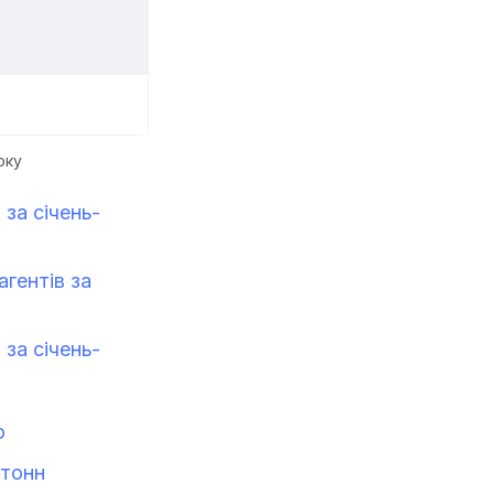
оку
 за січень-
агентів за
 за січень-
о
 тонн