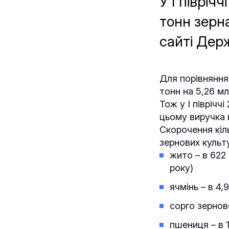
У І півріч
тонн зерна
сайті Дер
Для порівняння:
тонн на 5,26 мл
Тож у І піврічч
цьому виручка 
Скорочення кіл
зернових культ
жито – в 622 
року)
ячмінь – в 4,
сорго зернове
пшениця – в 1