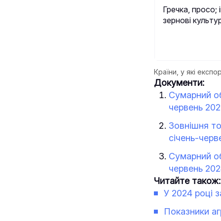
Гречка, просо; 
зернові культу
Країни, у які експо
Документи:
Сумарний об
червень 202
Зовнішня то
січень-черв
Сумарний об
червень 202
Читайте також:
У 2024 році 
Показники аг