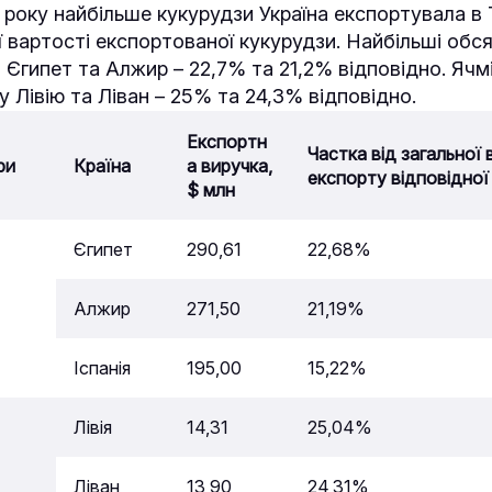
25 року найбільше кукурудзи Україна експортувала в
ї вартості експортованої кукурудзи. Найбільші обс
 Єгипет та Алжир – 22,7% та 21,2% відповідно. Ячм
 Лівію та Ліван – 25% та 24,3% відповідно.
Експортн
Частка від загальної 
ри
Країна
а виручка,
експорту відповідної
$ млн
Єгипет
290,61
22,68%
Алжир
271,50
21,19%
Іспанія
195,00
15,22%
Лівія
14,31
25,04%
Ліван
13,90
24,31%