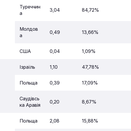
Туреччин
3,04
84,72%
а
Молдов
0,49
13,66%
а
США
0,04
1,09%
Ізраїль
1,10
47,78%
Польща
0,39
17,09%
Саудівсь
0,20
8,67%
ка Аравія
Польща
2,08
15,88%