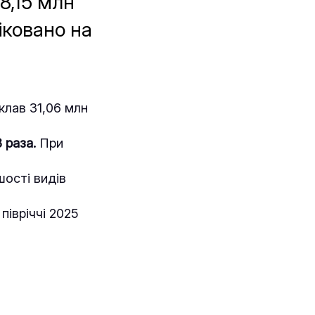
18,15 млн
іковано на
склав 31,06 млн
 раза.
При
шості видів
 півріччі 2025