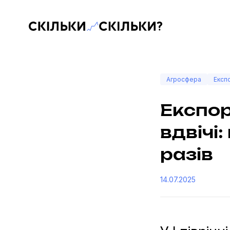
Скільки-скільки? — Медіа про суспільні дані
Агросфера
Експ
Експор
вдвічі:
разів
14.07.2025