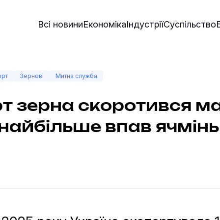
Всі новини
Економіка
Індустрії
Суспільство
орт
Зернові
Митна служба
т зерна скоротився м
 найбільше впав ячмінь 