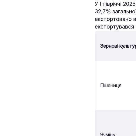
У І півріччі 20
32,7% загально
експортовано в
експортувався у
Зернові культу
Пшениця
Ячмінь