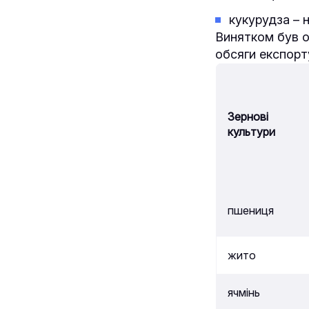
кукурудза – 
Винятком був ов
обсяги експорту
Зернові
культури
пшениця
жито
ячмінь