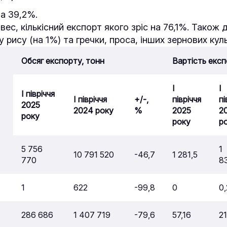
на 39,2%.
ес, кількісний експорт якого зріс на 76,1%. Також
 рису (на 1%) та гречки, проса, інших зернових куль
Обсяг експорту, тонн
Вартість експ
І
І
І півріччя
І півріччя
+/-,
півріччя
пі
2025
2024 року
%
2025
2
року
року
р
5 756
1
10 791 520
-46,7
1 281,5
770
8
1
622
-99,8
0
0,
286 686
1 407 719
-79,6
57,16
2