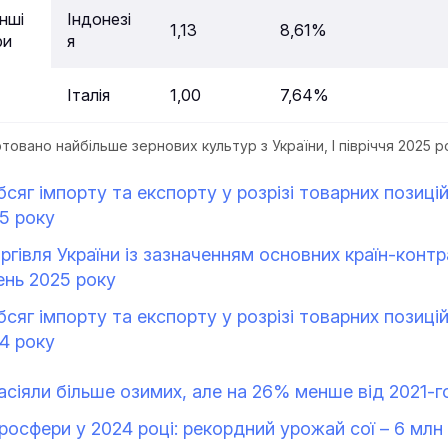
інші
Індонезі
1,13
8,61%
ри
я
Італія
1,00
7,64%
ртовано найбільше зернових культур з України, І півріччя 2025 р
сяг імпорту та експорту у розрізі товарних позицій
5 року
ргівля України із зазначенням основних країн-контр
ень 2025 року
сяг імпорту та експорту у розрізі товарних позицій
4 року
засіяли більше озимих, але на 26% менше від 2021-г
росфери у 2024 році: рекордний урожай сої – 6 млн