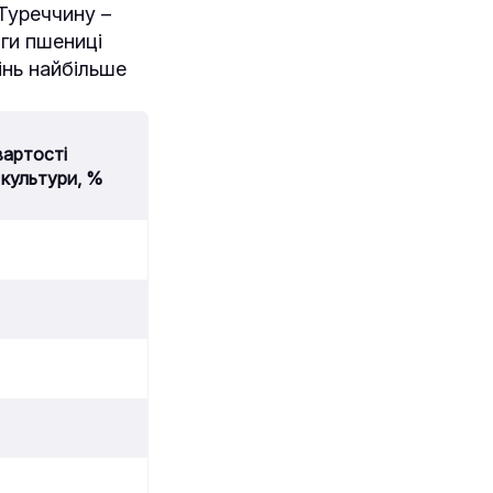
 Туреччину –
яги пшениці
інь найбільше
вартості
 культури, %