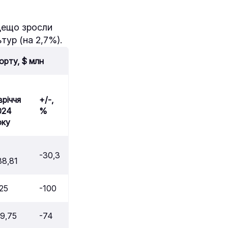
 дещо зросли
тур (на 2,7%).
орту, $ млн
вріччя
+/-,
024
%
оку
-30,3
38,81
25
-100
19,75
-74