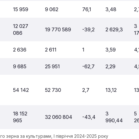
15 959
9 062
76,1
3,48
2,
12 027
3
19 770 589
-39,2
2 629,3
086
1
2 636
2 611
1
3,59
4,
9 685
25 951
-62,7
2,29
4
54 142
52 730
2,7
13,12
13
18 152
3
5
32 060 804
-43,4
965
990,44
2
го зерна за культурами, І півріччя 2024-2025 року