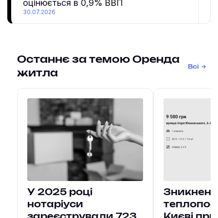
оцінюється в 0,9% ВВП
30.07.2026
Останнє за темою Оренда
Всі
житла
У 2025 році
Зникненн
нотаріуси
теплопос
зареєстрували 723
Києві при