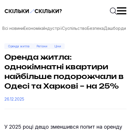
Скільки-скільки? — Медіа про суспільні дані
Введіть
Почати 
Всі новини
Економіка
Індустрії
Суспільство
Безпека
Дашборди
Оренда житла
Регіони
Ціни
Оренда житла:
однокімнатні квартири
найбільше подорожчали в
Одесі та Харкові – на 25%
26.12.2025
соцмережах
У 2025 році дещо зменшився попит на оренду