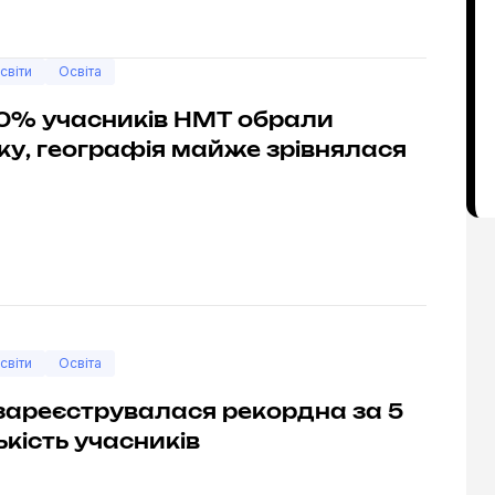
світи
Освіта
0% учасників НМТ обрали
ку, географія майже зрівнялася
світи
Освіта
зареєструвалася рекордна за 5
лькість учасників