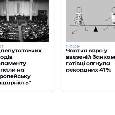
026
31.07.2026
 депутатських
Частка євро у
одів
ввезеній банка
рламенту
готівці сягнула
пали на
рекордних 41%
ропейську
ідарність”