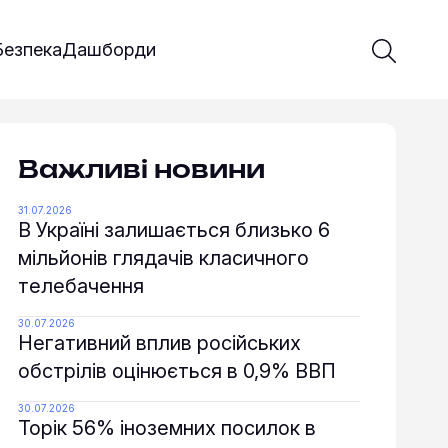
Введіть 
Почати 
Безпека
Дашборди
Важливі новини
31.07.2026
В Україні залишається близько 6
мільйонів глядачів класичного
телебачення
30.07.2026
Негативний вплив російських
обстрілів оцінюється в 0,9% ВВП
30.07.2026
Торік 56% іноземних посилок в