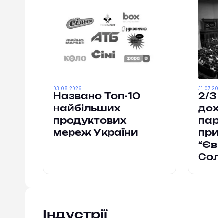
03.08.2026
31.07.2
Названо Топ-10
2/3
найбільших
дох
продуктових
па
мереж України
при
“Єв
Сол
Індустрії