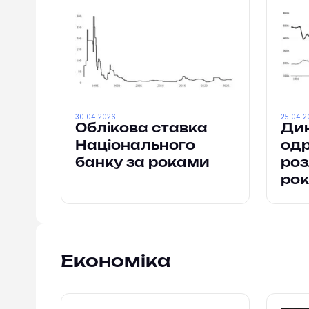
30.04.2026
25.04.2
Облікова ставка
Ди
Національного
одр
банку за роками
роз
ро
Економіка