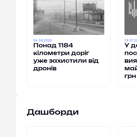
04.08.2026
29.07.2
Понад 1184
У д
кілометри доріг
пос
уже захистили від
ви
дронів
май
грн
Дашборди