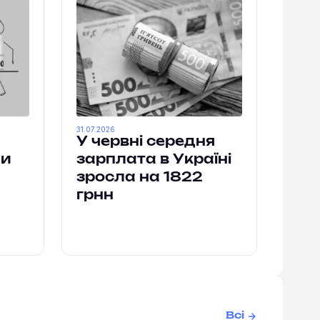
31.07.2026
У червні середня
ми
зарплата в Україні
зросла на 1822
грнн
Всі