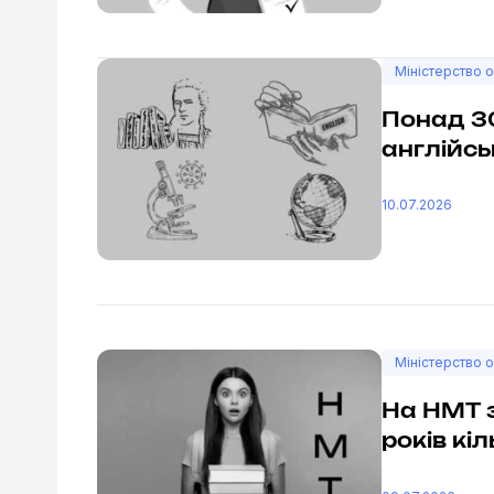
Міністерство о
Понад 3
англійсь
10.07.2026
Міністерство о
На НМТ 
років кі