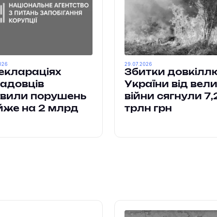
026
29.07.2026
еклараціях
Збитки довкілл
адовців
України від вели
явили порушень
війни сягнули 7,
же на 2 млрд
трлн грн