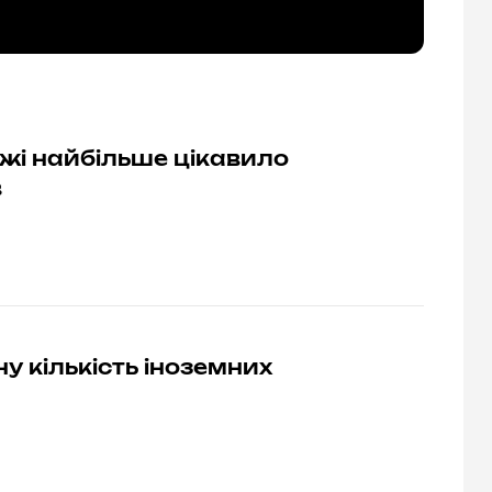
джі найбільше цікавило
в
у кількість іноземних