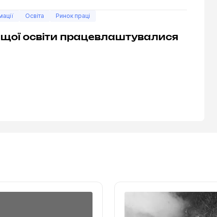
мації
Освіта
Ринок праці
ищої освіти працевлаштувалися