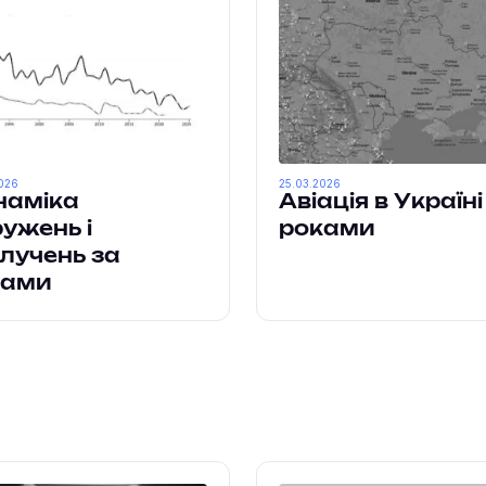
026
25.03.2026
наміка
Авіація в Україні
ужень і
роками
лучень за
ками