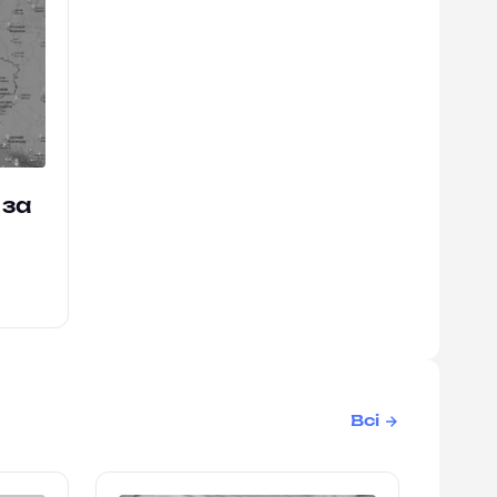
 за
Всі