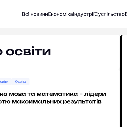
Всі новини
Економіка
Індустрії
Суспільство
 освіти
світи
Освіта
ка мова та математика – лідери
істю максимальних результатів