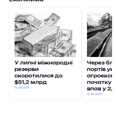
У липні міжнародні
Через бл
резерви
портів ук
скоротилися до
агроексп
$51,2 млрд
початку 
10.08.2026
впав у 2,
10.08.2026