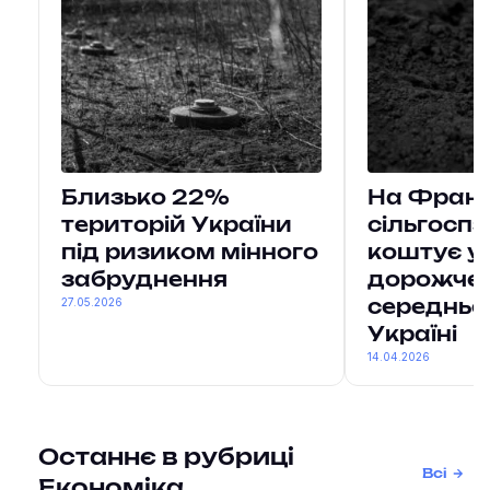
Близько 22%
На Франк
територій України
сільгосп
під ризиком мінного
коштує у 
забруднення
дорожче 
27.05.2026
середньої
Україні
14.04.2026
Останнє в рубриці
Всі
Економіка