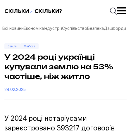
Скільки-скільки? — Медіа про суспільні дані
Введіть
Почати 
Всі новини
Економіка
Індустрії
Суспільство
Безпека
Дашборди
Земля
Мін'юст
У 2024 році українці
купували землю на 53%
частіше, ніж житло
24.02.2025
У 2024 році нотаріусами
соцмережах
зареєстровано 393217 договорів