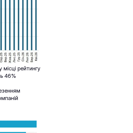
 місці рейтингу
ть 46%
везенням
омпаній