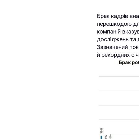
Брак кадрів вна
перешкодою для
компаній вказу
досліджень та 
Зазначений пок
й рекордних сі