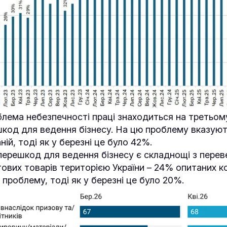
лема небезпечності праці знаходиться на третьому
код для ведення бізнесу. На цю проблему вказую
ій, тоді як у березні це було 42%.
перешкод для ведення бізнесу є складнощі з пере
тових товарів територією України – 24% опитаних к
 проблему, тоді як у березні це було 20%.