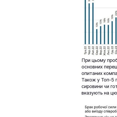
При цьому проб
основних переш
опитаних компан
Також у Топ-5 
сировини чи го
вказують на цю