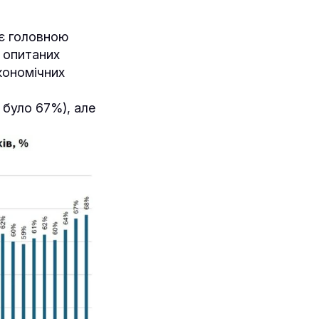
 є головною
% опитаних
кономічних
 було 67%), але