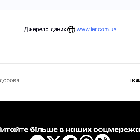
www.ier.com.ua
Джерело даних:
дорова
Поді
итайте більше в наших соцмереж