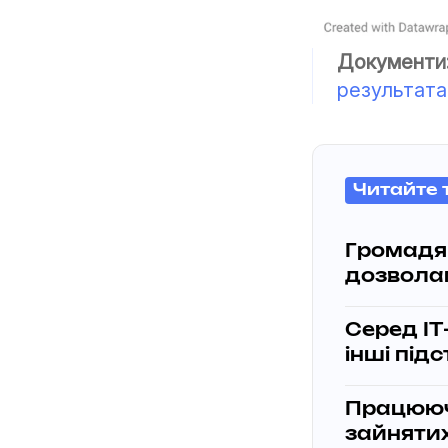
Документи
результата
Читайте 
Громадян
дозволам
Серед ІТ
інші під
Працюючи
зайнятих