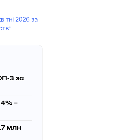
вітні 2026 за
ств”
ОП-3 за
14% –
,7 млн