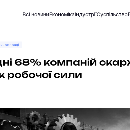
Всі новини
Економіка
Індустрії
Суспільство
Ринок праці
ні 68% компаній ска
к робочої сили