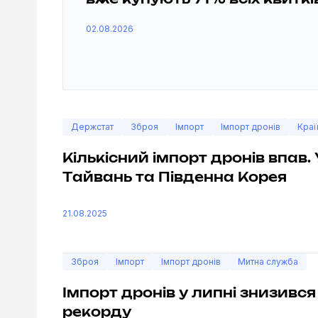
вже купують 71% всіх квиткі
02.08.2026
Держстат
Зброя
Імпорт
Імпорт дронів
Краї
Кількісний імпорт дронів впав.
Тайвань та Південна Корея
21.08.2025
Зброя
Імпорт
Імпорт дронів
Митна служба
Імпорт дронів у липні знизивс
рекорду