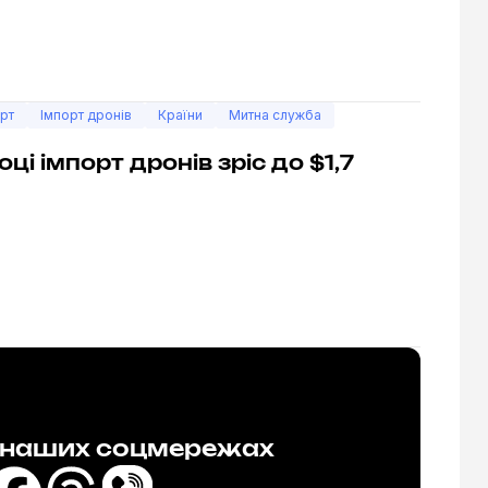
рт
Імпорт дронів
Країни
Митна служба
ці імпорт дронів зріс до $1,7
в наших соцмережах