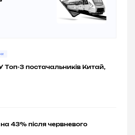
в
ни
 У Топ-3 постачальників Китай,
я на 43% після червневого