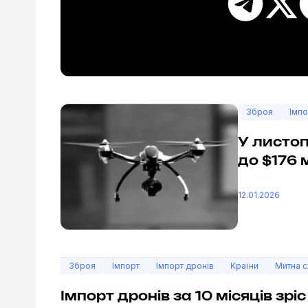
Зброя
Імпо
У листоп
до $176
12.01.2026
Зброя
Імпорт
Імпорт дронів
Країни
Митна 
Імпорт дронів за 10 місяців зр