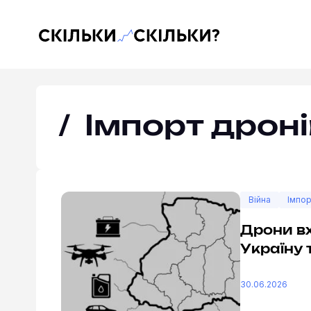
Скільки-скільки? — Медіа про суспільні дані
Імпорт дроні
Війна
Імпор
Дрони вх
Україну 
30.06.2026