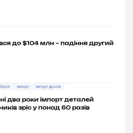
вся до $104 млн – падіння другий
Зброя
Імпорт
Імпорт дронів
ні два роки імпорт деталей
ників зріс у понад 60 разів