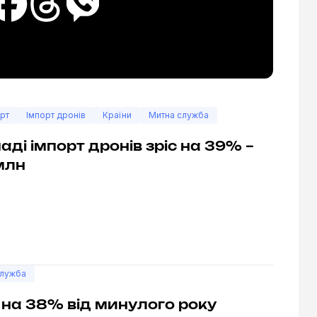
рт
Імпорт дронів
Країни
Митна служба
аді імпорт дронів зріс на 39% –
 млн
служба
іс на 38% від минулого року