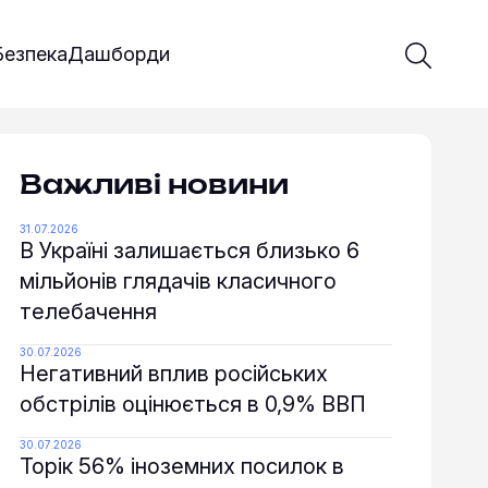
Введіть 
Почати 
Безпека
Дашборди
Важливі новини
31.07.2026
В Україні залишається близько 6
мільйонів глядачів класичного
телебачення
30.07.2026
Негативний вплив російських
обстрілів оцінюється в 0,9% ВВП
30.07.2026
Торік 56% іноземних посилок в