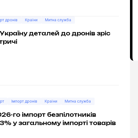
рт дронів
Країни
Митна служба
 Україну деталей до дронів зріс
тричі
рт
Імпорт дронів
Країни
Митна служба
2026-го імпорт безпілотників
,3% у загальному імпорті товарів