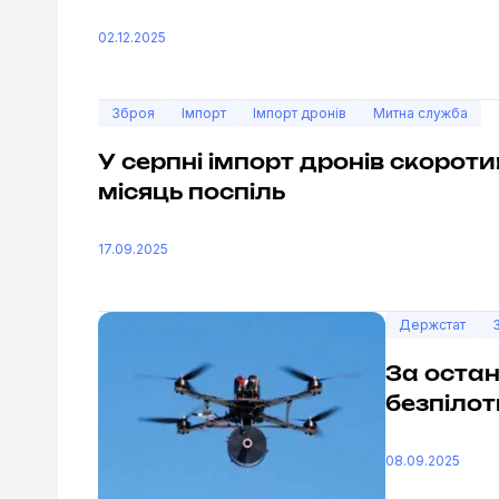
02.12.2025
Зброя
Імпорт
Імпорт дронів
Митна служба
У серпні імпорт дронів скороти
місяць поспіль
17.09.2025
Держстат
За остан
безпілот
08.09.2025