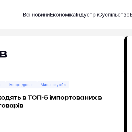
Всі новини
Економіка
Індустрії
Суспільство
в
т
Імпорт дронів
Митна служба
одять в ТОП-5 імпортованих в
товарів