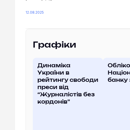
12.08.2025
Графіки
Динаміка
Обліко
України в
Націо
рейтингу свободи
банку
преси від
“Журналістів без
кордонів”