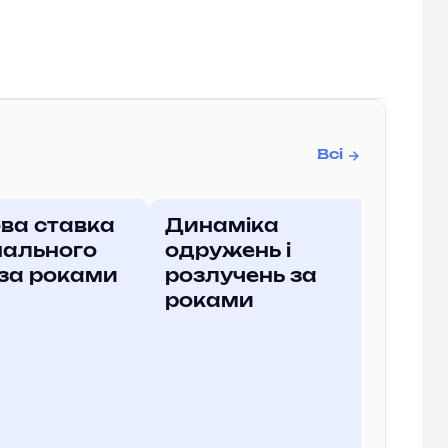
Всі
ва ставка
Динаміка
нального
одружень і
 за роками
розлучень за
роками