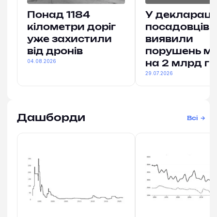
Понад 1184
У деклараці
кілометри доріг
посадовців
уже захистили
виявили
від дронів
порушень м
04.08.2026
на 2 млрд гр
29.07.2026
Дашборди
Всі