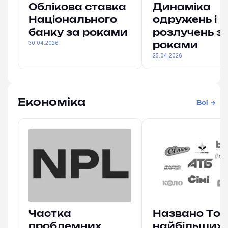
Облікова ставка
Динаміка
Національного
одружень і
банку за роками
розлучень з
30.04.2026
роками
25.04.2026
Економіка
Всі
Частка
Названо Топ
проблемних
найбільших