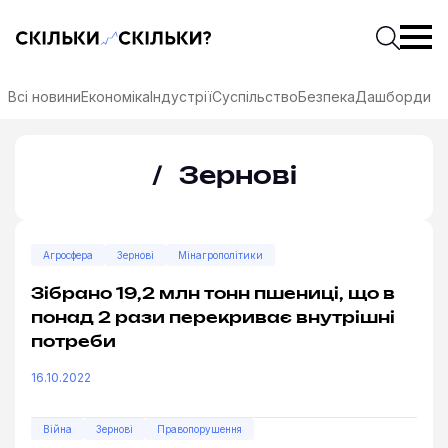
Скільки-скільки? — Медіа про суспільні дані
Введіть
Почати 
Всі новини
Економіка
Індустрії
Суспільство
Безпека
Дашборди
— Сторінк
Зернові
Агросфера
Зернові
Мінагрополітики
Зібрано 19,2 млн тонн пшениці, що в
понад 2 рази перекриває внутрішні
потреби
16.10.2022
соцмережах
Війна
Зернові
Правопорушення