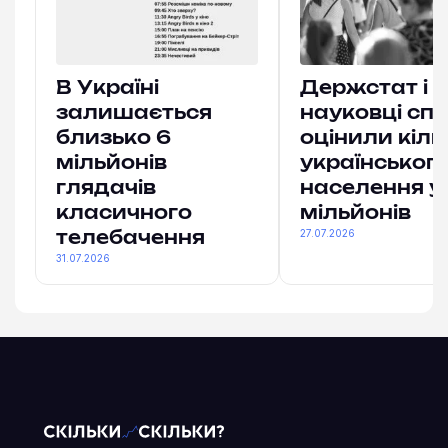
В Україні
Держстат і
залишається
науковці спі
близько 6
оцінили кіль
мільйонів
українськог
глядачів
населення у
класичного
мільйонів
27.07.2026
телебачення
31.07.2026