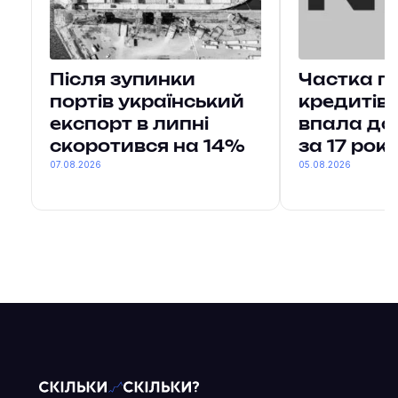
Після зупинки
Частка п
портів український
кредитів 
експорт в липні
впала до
скоротився на 14%
за 17 рокі
07.08.2026
05.08.2026