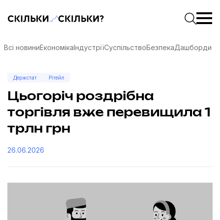
Скільки-скільки? — Медіа про суспільні дані
Введіть
Почати 
Всі новини
Економіка
Індустрії
Суспільство
Безпека
Дашборди
Держстат
Рітейл
Цьогоріч роздрібна
торгівля вже перевищила 1
трлн грн
26.06.2026
соцмережах