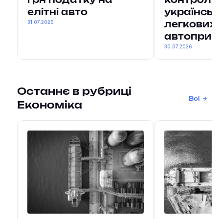
грн податку на
контрол
елітні авто
українськ
31.07.2026
легкових
автоприч
30.07.2026
Останнє в рубриці
Всі
Економіка