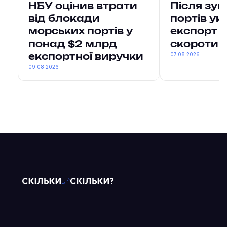
НБУ оцінив втрати
Після зу
від блокади
портів ук
морських портів у
експорт в
понад $2 млрд
скоротив
07.08.2026
експортної виручки
09.08.2026