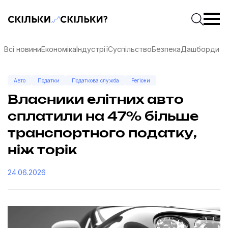
Скільки-скільки? — Медіа про суспільні дані
Введіть
Почати 
Всі новини
Економіка
Індустрії
Суспільство
Безпека
Дашборди
Авто
Податки
Податкова служба
Регіони
Власники елітних авто
сплатили на 47% більше
транспортного податку,
ніж торік
24.06.2026
соцмережах