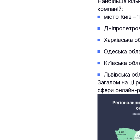
Найбільша кіль
компаній:
місто Київ –
Дніпропетров
Харківська о
Одеська обла
Київська обл
Львівська об
Загалом на ці 
сфери онлайн-р