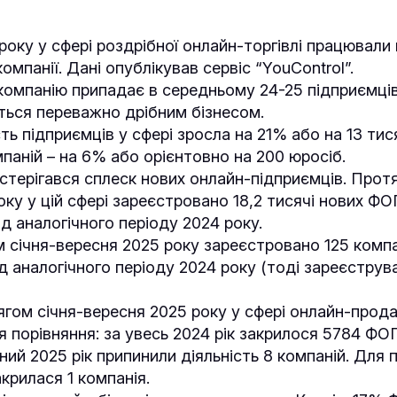
року у сфері роздрібної онлайн-торгівлі працювали
омпанії. Дані опублікував сервіс “YouControl”.
компанію припадає в середньому 24-25 підприємців
ться переважно дрібним бізнесом.
сть підприємців у сфері зросла на 21% або на 13 ти
мпаній – на 6% або орієнтовно на 200 юросіб.
остерігався сплеск нових онлайн-підприємців. Протя
ку у цій сфері зареєстровано 18,2 тисячі нових ФО
ід аналогічного періоду 2024 року.
 січня-вересня 2025 року зареєстровано 125 компа
д аналогічного періоду 2024 року (тоді зареєструв
гом січня-вересня 2025 року у сфері онлайн-прод
 порівняння: за увесь 2024 рік закрилося 5784 ФО
ий 2025 рік припинили діяльність 8 компаній. Для п
акрилася 1 компанія.