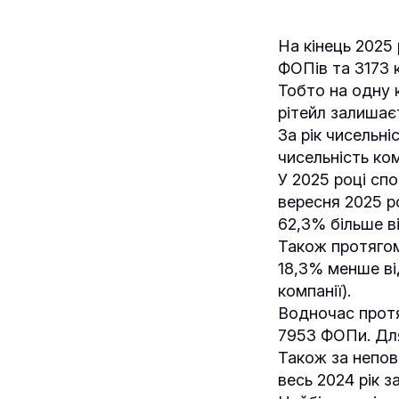
На кінець 2025 
ФОПів та 3173 к
Тобто на одну 
рітейл залишає
За рік чисельні
чисельність ко
У 2025 році сп
вересня 2025 ро
62,3% більше в
Також протягом
18,3% менше ві
компанії).
Водночас протя
7953 ФОПи. Для
Також за неповн
весь 2024 рік з