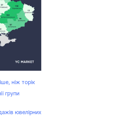
ше, ніж торік
ії групи
дажів ювелірних