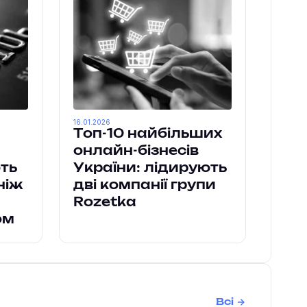
16.01.2026
Топ-10 найбільших
онлайн-бізнесів
ть
України: лідирують
ніж
дві компанії групи
Rozetka
ом
Всі