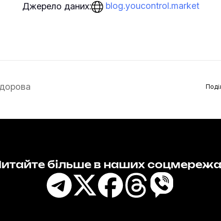
blog.youcontrol.market
Джерело даних:
дорова
Поді
итайте більше в наших соцмереж