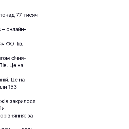
 понад 77 тисяч
 – онлайн-
сяч ФОПів,
гом січня-
Пів. Це на
ній. Це на
али 153
ажів закрилося
Пи.
орівняння: за