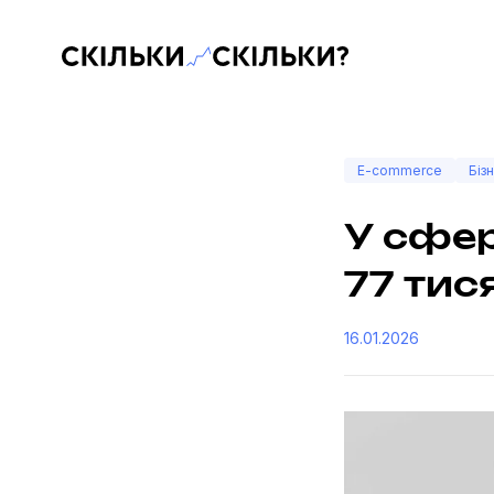
Скільки-скільки? — Медіа про суспільні дані
E-commerce
Біз
У сфер
77 тис
16.01.2026