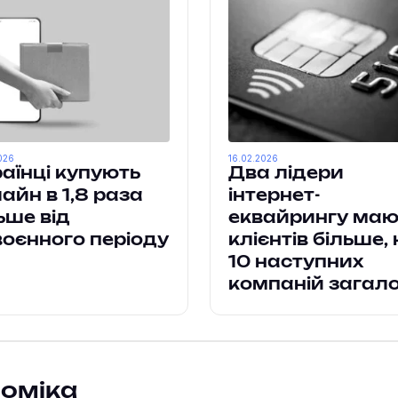
026
16.02.2026
аїнці купують
Два лідери
айн в 1,8 раза
інтернет-
ьше від
еквайрингу маю
оєнного періоду
клієнтів більше, 
10 наступних
компаній загал
номіка