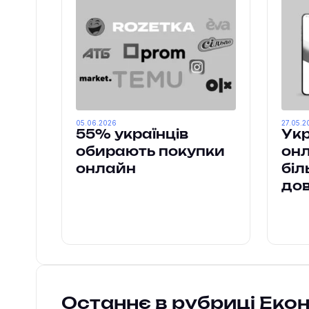
05.06.2026
27.05.2
55% українців
Укр
обирають покупки
онл
онлайн
біл
дов
Останнє в рубриці Еко