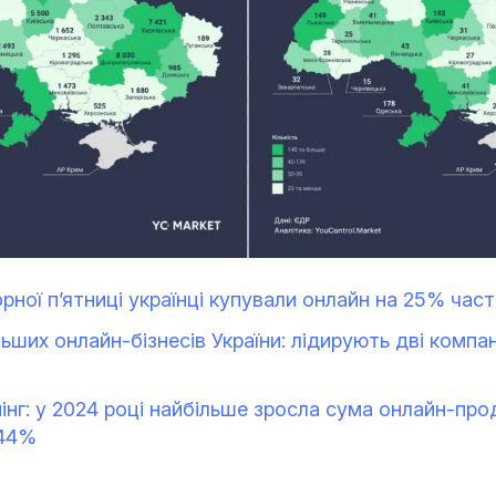
рної п’ятниці українці купували онлайн на 25% часті
ьших онлайн-бізнесів України: лідирують дві компан
інг: у 2024 році найбільше зросла сума онлайн-про
 44%