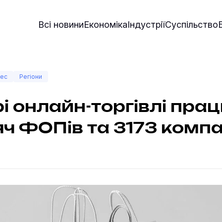
Всі новини
Економіка
Індустрії
Суспільство
нес
Регіони
і онлайн-торгівлі пра
яч ФОПів та 3173 компа