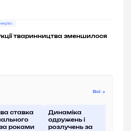
ництво
укції тваринництва зменшилося
Всі
ва ставка
Динаміка
нального
одружень і
 за роками
розлучень за