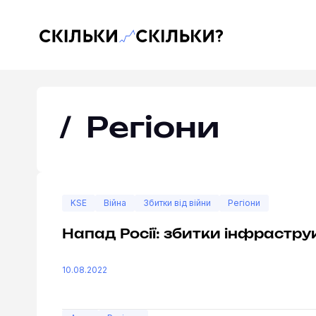
Скільки-скільки? — Медіа про суспільні дані
— Сто
Регіони
KSE
Війна
Збитки від війни
Регіони
Напад Росії: збитки інфраструк
10.08.2022