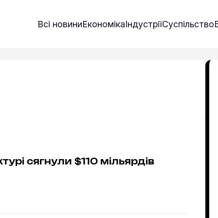
Всі новини
Економіка
Індустрії
Суспільство
рінка 27
турі сягнули $110 мільярдів