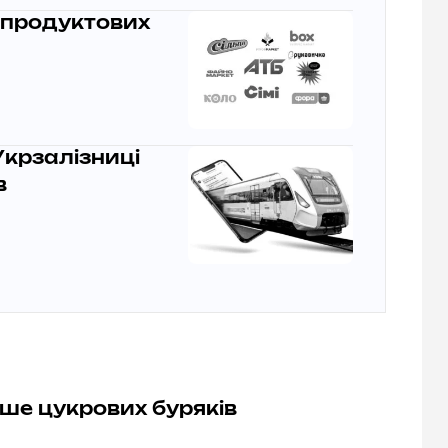
 продуктових
Укрзалізниці
в
ьше цукрових буряків