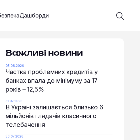
Введіть 
Почати 
Безпека
Дашборди
Важливі новини
05.08.2026
Частка проблемних кредитів у
банках впала до мінімуму за 17
років – 12,5%
31.07.2026
В Україні залишається близько 6
мільйонів глядачів класичного
телебачення
30.07.2026