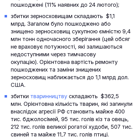
пошкоджені (11% наявних до 24 лютого);
збитки зерносховищам складають $1,1
млрд. Загалом було пошкоджено або
знищено зерносховищ сукупною ємністю 9,4
млн тонн одночасного зберігання (цей обсяг
не враховує потужності, які залишаються
недоступними через тимчасову
окупацію). Орієнтовна вартість ремонту
пошкоджених та заміни знищених
зерносховищ наближається до 1,1 млрд дол.
США.
збитки
тваринництву
складають $362,5
млн. Орієнтовна кількість тварин, які загинули
внаслідок агресії РФ становить майже 400
тис. бджолосімей, 95 тис. голів кіз та овець,
212 тис. голів великої рогатої худоби, 507 тис.
свиней та майже 11,7 тис. голів птиці.