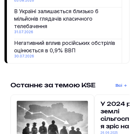
05.08.2026
В Україні залишається близько 6
мільйонів глядачів класичного
телебачення
31.07.2026
Негативний вплив російських обстрілів
оцінюється в 0,9% ВВП
30.07.2026
Останнє за темою KSE
Всі
У 2024 ро
землі
сільгосп
я зріс на
26.06.2025