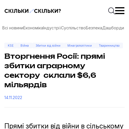
Скільки-скільки? — Медіа про суспільні дані
Введіть
Почати 
Всі новини
Економіка
Індустрії
Суспільство
Безпека
Дашборди
KSE
Війна
Збитки від війни
Мінагрополітики
Тваринництво
Вторгнення Росії: прямі
збитки аграрному
сектору склали $6,6
мільярдів
14.11.2022
соцмережах
Прямі збитки від війни в сільському