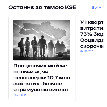
Останнє за темою KSE
Всі
У І кварт
витратил
75% бюдж
Соцвида
скорочен
04.06.2025
Працюючих майже
стільки ж, як
пенсіонерів: 10,7 млн
зайнятих і більше
отримувачів виплат
16.03.2026