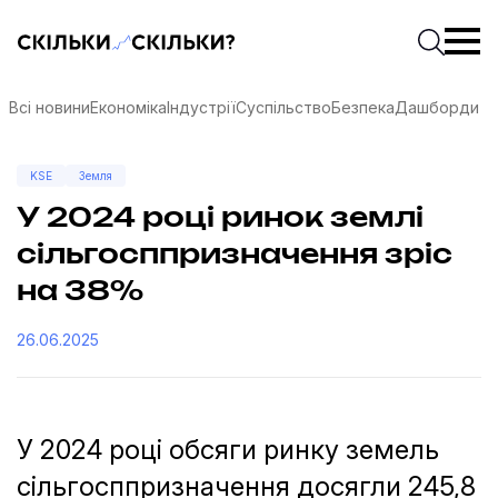
Скільки-скільки? — Медіа про суспільні дані
Введіть
Почати 
Всі новини
Економіка
Індустрії
Суспільство
Безпека
Дашборди
KSE
Земля
У 2024 році ринок землі
сільгосппризначення зріс
на 38%
26.06.2025
У 2024 році обсяги ринку земель
соцмережах
сільгосппризначення досягли 245,8