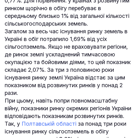
0,77%. Для порівняння: у країнах з розвинутим
ринком щорічно в обігу перебуває в
середньому близько 1% від загальної кількості
сільськогосподарських земель.
Загалом за весь час існування ринку земель в
Україні в обіг потрапило 1,69% від усіх
сільгоспземель. Якщо не враховувати регіони,
де ринок землі ускладнений тимчасовою
окупацією та бойовими діями, то цей показник
складає 2,07%. За три з половиною роки
існування ринку землі Україна відстає за цим
показником від розвинутих ринків у понад 2
рази.
При цьому, навіть попри повномасштабну
війну, показники ринку окремих регіонів України
відповідають показникам розвинутих ринків.
Так, у
Полтавській області
за понад три роки
існування ринку сільгоспземель в обігу