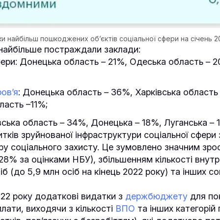
и найбільш пошкоджених об’єктів соціальної сфери на січень 2
х найбільше постраждали заклади:
фери: Донецька область – 21%, Одеська область – 20
ов’я
: Донецька область – 36%, Харківська область
ласть –11%;
івська область – 34%, Донецька – 18%, Луганська – 
итків зруйнованої інфраструктури соціальної сфери
ру соціального захисту. Це зумовлено значним зро
28% за оцінками НБУ), збільшенням кількості внут
б (до 5,9 млн осіб на кінець 2022 року) та інших с
22 року додаткові видатки з
держбюджету
для по
плати, виходячи з кількості
ВПО
та інших категорій