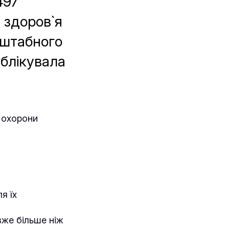
497
и здоров`я
сштабного
блікувала
а охорони
я їх
вже більше ніж