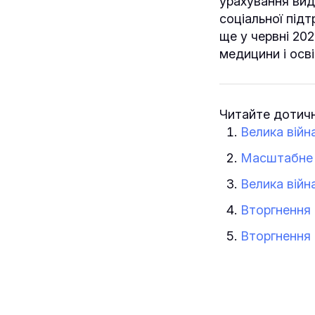
урахування вид
соціальної під
ще у червні 202
медицини і осві
Читайте дотичн
Велика війн
Масштабне в
Велика війна
Вторгнення 
Вторгнення 