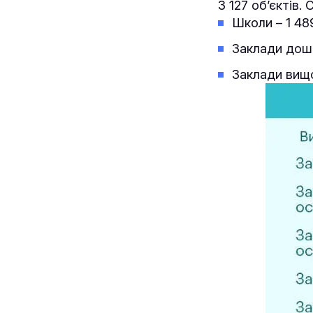
3 127 об’єктів. 
Школи – 1 489
Заклади дошк
Заклади вищої