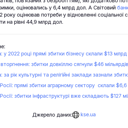
атків, пов’язаних з безробіттям), які додатково п
тримки, оцінювались у 6,4 млрд дол. А Світовий
бан
2 року оцінював потреби у відновленні соціальної 
ти на рівні 44,9 млрд дол.
е:
а: у 2022 році прямі збитки бізнесу склали $13 млрд
торгнення: збитки довкіллю сягнули $46 мільярді
: за рік культурні та релігійні заклади зазнали збит
Росії: прямі збитки аграрному сектору склали $6,6
Росії: збитки інфраструктурі вже складають $127 м
kse.ua
Джерело даних: