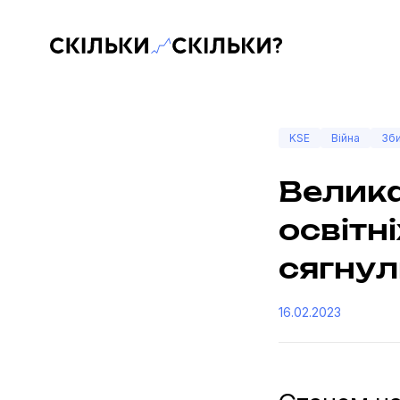
Скільки-скільки? — Медіа про суспільні дані
KSE
Війна
Зби
Велика
освітн
сягнул
16.02.2023