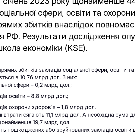
 січень 2023 року щонайменше 4
оціальної сфери, освіти та охорон
рямих збитків внаслідок повнома
я РФ. Результати дослідження опу
школа економіки (KSE).
рямих збитків закладів соціальної сфери, освіти т
ться в 10,76 млрд дол. З них:
льної сфери – 0,2 млрд дол.;
ів освіти – 8,8 млрд дол.;
дів охорони здоров`я – 1,8 млрд дол.
і втрати сягають 11,1 млрд дол. А необхідна сума дл
щонайменше 19,7 млрд дол.
ість пошкоджених або зруйнованих закладів освіти 