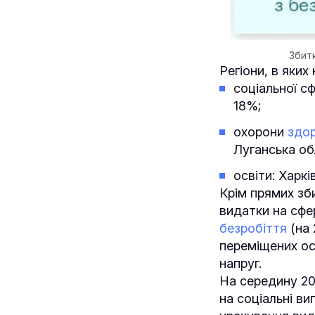
Збитк
Регіони, в яки
соціальної с
18%;
охорони
здор
Луганська об
освіти: Харк
Крім прямих зб
видатки на сфе
безробіття
(на 
переміщених осі
напруг.
На середину 20
на соціальні ви