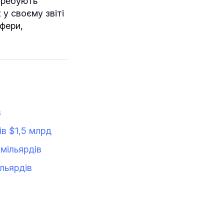
отребують
к
у своєму звіті
сфери,
в
ків $1,5 млрд
 мільярдів
ільярдів