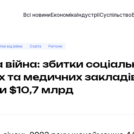
Всі новини
Економіка
Індустрії
Суспільство
тки від війни
Освіта
Регіони
 війна: збитки соціаль
іх та медичних закладі
и $10,7 млрд