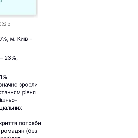
023 р.
%, м. Київ –
 – 23%,
11%.
 значно зросли
станням рівня
рішньо-
оціальних
криття потреби
 громадян (без