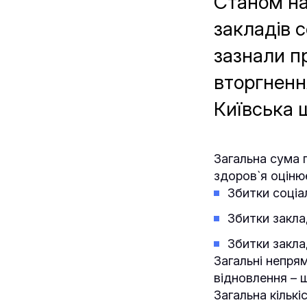
Станом на
закладів с
зазнали п
вторгненн
Київська 
Загальна сума п
здоров`я оцінює
Збитки соціа
Збитки заклад
Збитки закла
Загальні непрям
відновлення – 
Загальна кільк