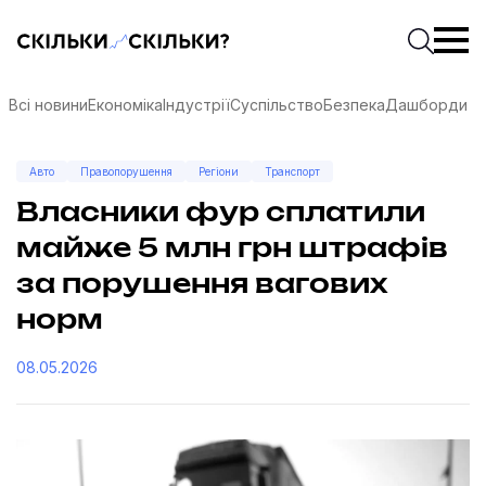
Скільки-скільки? — Медіа про суспільні дані
Введіть
Почати 
Всі новини
Економіка
Індустрії
Суспільство
Безпека
Дашборди
Авто
Правопорушення
Регіони
Транспорт
Власники фур сплатили
майже 5 млн грн штрафів
за порушення вагових
норм
08.05.2026
соцмережах