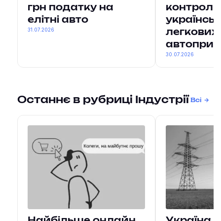
грн податку на
контрол
елітні авто
українськ
31.07.2026
легкових
автоприч
30.07.2026
Останнє в рубриці Індустрії
Всі
Найбільше онлайн
Україна 