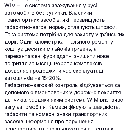
WIM – це система зважування у русі
автомобілів без зупинки. Власники
транспортних засобів, які перевищують
габаритно-вагові норми, сплачують штрафи.
Така система потрібна для захисту українських
доріг. Один кілометр капітального ремонту
коштує десятки мільйонів гривень, а
перевантажені фури здатні знищити нове
покриття за місяці. Робота комплексів
дозволяє продовжити час експлуатації
автошляхів на 15-20%.
Габаритно-ваговий контроль відбувається за
допомогою вмонтованих у дорожнє покриття
датчиків, завдяки яким система WIM визначає
вагу автомобіля. Камери фіксують швидкість,
габарити та номерні знаки транспортних
засобів. Інформація про порушення
передається та опрацьовується в Центрах