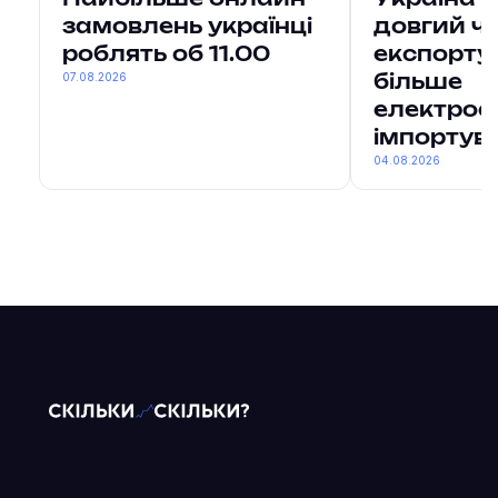
замовлень українці
довгий ч
роблять об 11.00
експорту
07.08.2026
більше
електроен
імпортув
04.08.2026